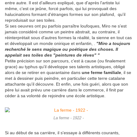
entre autre. Il est d'ailleurs expliqué, que d'après l'artiste lui
même, c'est ce jeûne, forcé parfois, qui lui provoquait des
halucinations formant d'étranges formes sur son plafond, qu'il
reproduisait sur ses toiles.
Si ses oeuvres ont pu parfois parraître loufoques, Miro ne s'est
jamais considéré comme un peintre abstrait, au contraire, il
réinterprétait sous d'autres formes la réalité, la sienne en tout cas
et développait un monde onirique et enfantin, .
"Miro a toujours
recherché le sens magique ou poétique des choses. Il
appelait ses toiles des "peintures de rêves" "
Petite précision sur son parcours, c'est à cause (ou finalement
grace) au typhus qu'il développe ses talents artistiques, obligé
alors de se retirer en quarantaine dans
une ferme familiale
, il se
met à dessiner puis peindre, en particulier cette terre catalane
attachante qu'il découvre. Et enfin, une fois guéri, alors que son
père lui avait prévu une carrière dans le commerce, il finit par
céder à sa volonté de rejoindre une école artistique.
La ferme - 1922 -
Si au début de sa carrière, il s'essaye à différents courants,