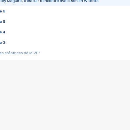
bey Maguire, c'est lui ! Rencontre avec Damien Witecka
e 6
e 5
e 4
e 3
s créatrices de la VF !
e 2
e 1
e Mektoub My Love arrive enfin ! Rencontre avec Shaïn Boumedine et Sal
i : après Toni en famille
elle réalise le bouleversant Dites lui que je l'aime
ais ! Rencontre autour de Vie privée de Rebecca Zlotowski
 de Marguerite, Grave... Rencontre avec Ella Rumpf