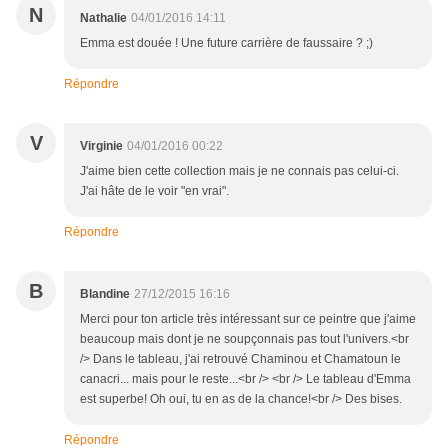
N
Nathalie
04/01/2016 14:11
Emma est douée ! Une future carrière de faussaire ? ;)
Répondre
V
Virginie
04/01/2016 00:22
J'aime bien cette collection mais je ne connais pas celui-ci.
J'ai hâte de le voir "en vrai".
Répondre
B
Blandine
27/12/2015 16:16
Merci pour ton article très intéressant sur ce peintre que j'aime
beaucoup mais dont je ne soupçonnais pas tout l'univers.<br
/> Dans le tableau, j'ai retrouvé Chaminou et Chamatoun le
canacri... mais pour le reste...<br /> <br /> Le tableau d'Emma
est superbe! Oh oui, tu en as de la chance!<br /> Des bises.
Répondre