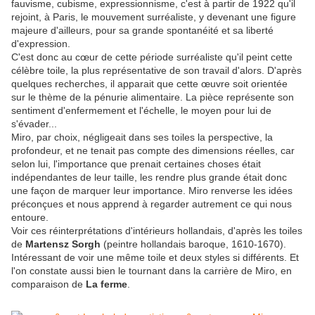
fauvisme, cubisme, expressionnisme, c'est à partir de 1922 qu'il
rejoint, à Paris, le mouvement surréaliste, y devenant une figure
majeure d'ailleurs, pour sa grande spontanéité et sa liberté
d'expression.
C'est donc au cœur de cette période surréaliste qu'il peint cette
célèbre toile, la plus représentative de son travail d'alors. D'après
quelques recherches, il apparait que cette œuvre soit orientée
sur le thème de la pénurie alimentaire. La pièce représente son
sentiment d'enfermement et l'échelle, le moyen pour lui de
s'évader...
Miro, par choix, négligeait dans ses toiles la perspective, la
profondeur, et ne tenait pas compte des dimensions réelles, car
selon lui, l'importance que prenait certaines choses était
indépendantes de leur taille, les rendre plus grande était donc
une façon de marquer leur importance. Miro renverse les idées
préconçues et nous apprend à regarder autrement ce qui nous
entoure.
Voir ces réinterprétations d'intérieurs hollandais, d'après les toiles
de
Martensz Sorgh
(peintre hollandais baroque, 1610-1670).
Intéressant de voir une même toile et deux styles si différents. Et
l'on constate aussi bien le tournant dans la carrière de Miro, en
comparaison de
La ferme
.