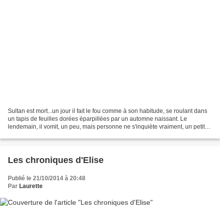
Sultan est mort...un jour il fait le fou comme à son habitude, se roulant dans
un tapis de feuilles dorées éparpillées par un automne naissant. Le
lendemain, il vomit, un peu, mais personne ne s'inquiète vraiment, un petit
tour chez le vétérinaire le...
Les chroniques d'Elise
Publié le 21/10/2014 à 20:48
Par
Laurette