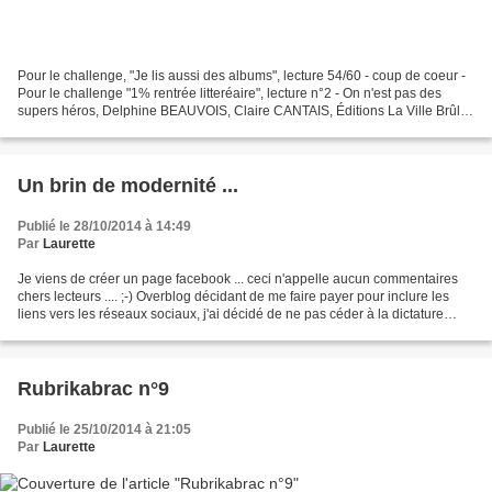
Pour le challenge, "Je lis aussi des albums", lecture 54/60 - coup de coeur -
Pour le challenge "1% rentrée litteréaire", lecture n°2 - On n'est pas des
supers héros, Delphine BEAUVOIS, Claire CANTAIS, Éditions La Ville Brûle,
octobre 2014 Il y a quelques...
Un brin de modernité ...
Publié le 28/10/2014 à 14:49
Par
Laurette
Je viens de créer un page facebook ... ceci n'appelle aucun commentaires
chers lecteurs .... ;-) Overblog décidant de me faire payer pour inclure les
liens vers les réseaux sociaux, j'ai décidé de ne pas céder à la dictature
financière aussi, je vous...
Rubrikabrac n°9
Publié le 25/10/2014 à 21:05
Par
Laurette