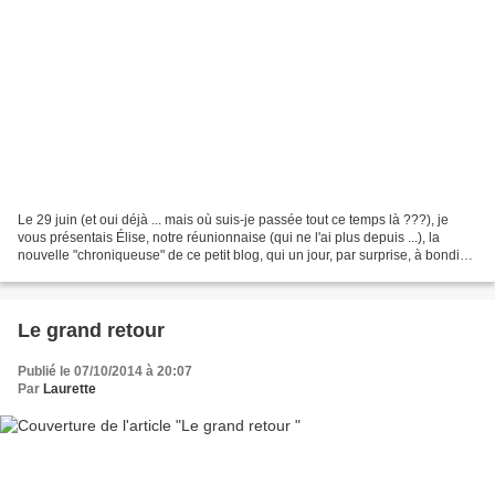
Le 29 juin (et oui déjà ... mais où suis-je passée tout ce temps là ???), je
vous présentais Élise, notre réunionnaise (qui ne l'ai plus depuis ...), la
nouvelle "chroniqueuse" de ce petit blog, qui un jour, par surprise, à bondi
dans ma boîte mail me...
Le grand retour
Publié le 07/10/2014 à 20:07
Par
Laurette