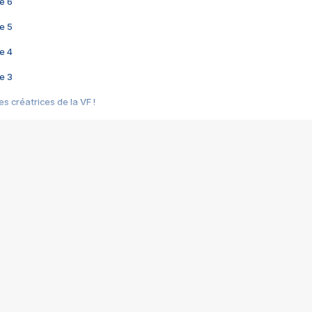
e 6
e 5
e 4
e 3
s créatrices de la VF !
e 2
e 1
e Mektoub My Love arrive enfin ! Rencontre avec Shaïn Boumedine et Sal
i : après Toni en famille
elle réalise le bouleversant Dites lui que je l'aime
ais ! Rencontre autour de Vie privée de Rebecca Zlotowski
 de Marguerite, Grave... Rencontre avec Ella Rumpf
 Les Rêveurs, un film intime sur la santé mentale