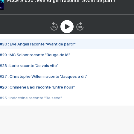
FACE A #30 : Eve Angeli raconte "Avant de partir"
#30 : Eve Angeli raconte "Avant de partir"
#29 : MC Solaar raconte "Bouge de là"
28 : Lorie raconte "Je vais vite"
#27 : Christophe Willem raconte "Jacques a dit"
#26 : Chimène Badi raconte "Entre nous"
#25 : Indochine raconte "3e sexe"
#24 : Zaho raconte "C'est chelou"
#23 : Patrick Bruel raconte "Au café des délices"
#22 : Kyo raconte "Le chemin"