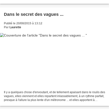
encore la douce mélodie du va et vient des...
Dans le secret des vagues ...
Publié le 20/08/2015 à 13:12
Par
Laurette
Il y a quelques chose d'envoutant, et de tellement apaisant dans le roulis des
vagues, elles viennent et elles repartent inlassablement, à un rythme parfait,
presque à l'allure la plus lente d'un métronome ... et elles apportent à
chaque passage des milliers...