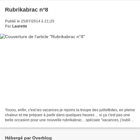
Rubrikabrac n°8
Publié le 25/07/2014 à 21:25
Par
Laurette
Youou, enfin, c'est les vacances je rejoins la troupe des juillettistes, en pleine
chaleur et me prépare à partir dans quelques heures ... si ça c'est pas une
belle occasion pour une nouvelle rubrikabrac... spéciale "vacances, j'oublie
tout" ... et j'en...
Hébergé par Overblog