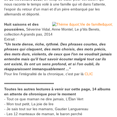
nous raconte le temps volé à une famille qui vit dans l'attente,
l'espoir du retour d'un mari et d'un père embarqué par les
allemands et déporté.
Huit saisons et des
poussières,
Séverine Vidal, Anne Montel, Le p'tits Berets,
collection A grands pas, 2014
Extrait :
"Un texte dense, riche, rythmé. Des phrases courtes, des
phrases qui claquent, des mots choisis, des mots précis,
des mots durs, violents, de ceux que l'on ne voudrait jamais
entendre mais qu'il faut savoir écouter malgré tout car ils
ont existé, ils ont un sens profond, et si l'on oubli, ils
réapparaissent immanquablement ..."
Pour lire l'intégralité de la chronique, c'est par là
CLIC
**************************************
Toutes les autres lectures à venir sur cette page, 14 albums
en attente de chronique pour le moment
- Tout ce que maman ne dire jamais, L’Élan Vert
- Mon tout petit, La joie de lire
- Je sais tout sur les mamans, Gautier Languereau
- Les 12 manteaux de maman, le baron perché