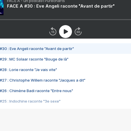
FACE A - un podcast Purecharts
FACE A #30 : Eve Angeli raconte "Avant de partir"
#30 : Eve Angeli raconte "Avant de partir"
#29 : MC Solaar raconte "Bouge de là"
28 : Lorie raconte "Je vais vite"
#27 : Christophe Willem raconte "Jacques a dit"
#26 : Chimène Badi raconte "Entre nous"
#25 : Indochine raconte "3e sexe"
#24 : Zaho raconte "C'est chelou"
#23 : Patrick Bruel raconte "Au café des délices"