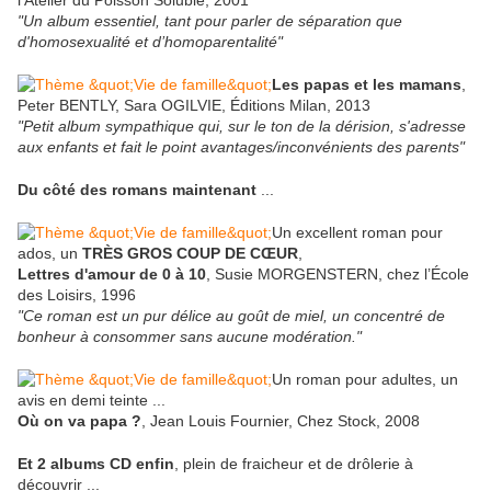
l'Atelier du Poisson Soluble, 2001
"Un album essentiel, tant pour parler de séparation que
d'homosexualité et d’homoparentalité"
Les papas et les mamans
,
Peter BENTLY, Sara OGILVIE, Éditions Milan, 2013
"Petit album sympathique qui, sur le ton de la dérision, s'adresse
aux enfants et fait le point avantages/inconvénients des parents"
Du côté des romans maintenant
...
Un excellent roman pour
ados, un
TRÈS GROS COUP DE CŒUR
,
Lettres d'amour de 0 à 10
, Susie MORGENSTERN, chez l’École
des Loisirs, 1996
"Ce roman est un pur délice au goût de miel, un concentré de
bonheur à consommer sans aucune modération."
Un roman pour adultes, un
avis en demi teinte ...
Où on va papa ?
, Jean Louis Fournier, Chez Stock, 2008
Et 2 albums CD enfin
, plein de fraicheur et de drôlerie à
découvrir ...