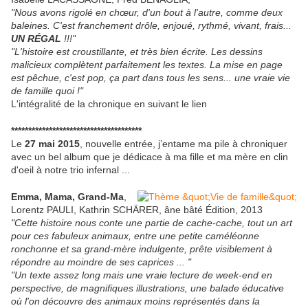
"Nous avons rigolé en chœur, d'un bout à l'autre, comme deux
baleines. C'est franchement drôle, enjoué, rythmé, vivant, frais...
UN RÉGAL
!!!"
"L'histoire est croustillante, et très bien écrite. Les dessins
malicieux complètent parfaitement les textes. La mise en page
est pêchue, c'est pop, ça part dans tous les sens... une vraie vie
de famille quoi !"
L'intégralité de la chronique en suivant le lien
**************************************
Le
27 mai 2015
, nouvelle entrée, j’entame ma pile à chroniquer
avec un bel album que je dédicace à ma fille et ma mère en clin
d'oeil à notre trio infernal ...
Emma, Mama, Grand-Ma
,
Lorentz PAULI, Kathrin SCHÄRER, âne bâté Édition, 2013
"Cette histoire nous conte une partie de cache-cache, tout un art
pour ces fabuleux animaux, entre une petite caméléonne
ronchonne et sa grand-mère indulgente, prête visiblement à
répondre au moindre de ses caprices ... "
"Un texte assez long mais une vraie lecture de week-end en
perspective, de magnifiques illustrations, une balade éducative
où l'on découvre des animaux moins représentés dans la