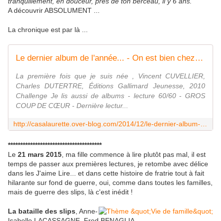
tranquillement, en douceur, prés de ton berceau, il y 6 ans."
A découvrir ABSOLUMENT ...
La chronique est par là ...
Le dernier album de l'année... - On est bien chez laurette
La première fois que je suis née , Vincent CUVELLIER,
Charles DUTERTRE, Éditions Gallimard Jeunesse, 2010
Challenge Je lis aussi de albums - lecture 60/60 - GROS
COUP DE CŒUR - Dernière lectur...
http://casalaurette.over-blog.com/2014/12/le-dernier-album-de-l-annee.html
**************************************
Le
21 mars 2015
, ma fille commence à lire plutôt pas mal, il est
temps de passer aux premières lectures, je retombe avec délice
dans les J'aime Lire... et dans cette histoire de fratrie tout à fait
hilarante sur fond de guerre, oui, comme dans toutes les familles,
mais de guerre des slips, là c'est inédit !
La bataille des slips
, Anne-
Isabelle LACASSAGNE, Fred BENAGLIA,