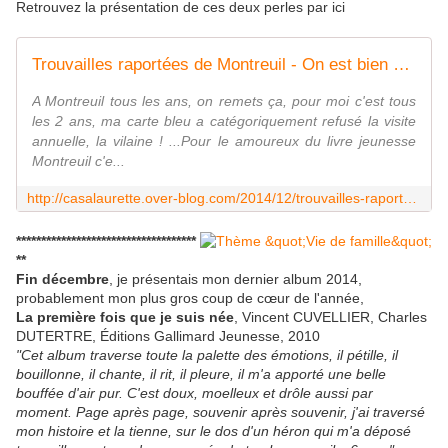
Retrouvez la présentation de ces deux perles par ici
Trouvailles raportées de Montreuil - On est bien chez laurette
A Montreuil tous les ans, on remets ça, pour moi c'est tous
les 2 ans, ma carte bleu a catégoriquement refusé la visite
annuelle, la vilaine ! ...Pour le amoureux du livre jeunesse
Montreuil c'e...
http://casalaurette.over-blog.com/2014/12/trouvailles-raportees-de-montreuil.html
************************************
**
Fin décembre
, je présentais mon dernier album 2014,
probablement mon plus gros coup de cœur de l'année,
La première fois que je suis née
, Vincent CUVELLIER, Charles
DUTERTRE, Éditions Gallimard Jeunesse, 2010
"Cet album traverse toute la palette des émotions, il pétille, il
bouillonne, il chante, il rit, il pleure, il m'a apporté une belle
bouffée d'air pur. C'est doux, moelleux et drôle aussi par
moment. Page après page, souvenir après souvenir, j'ai traversé
mon histoire et la tienne, sur le dos d'un héron qui m'a déposé