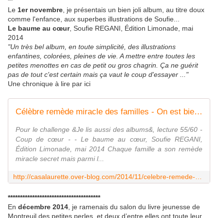
**
Le
1er novembre
, je présentais un bien joli album, au titre doux
comme l'enfance, aux superbes illustrations de Soufie...
Le baume au cœur
, Soufie REGANI, Édition Limonade, mai
2014
"Un très bel album, en toute simplicité, des illustrations
enfantines, colorées, pleines de vie. A mettre entre toutes les
petites menottes en cas de petit ou gros chagrin. Ça ne guérit
pas de tout c'est certain mais ça vaut le coup d'essayer ..."
Une chronique à lire par ici
Célèbre remède miracle des familles - On est bien chez laurette
Pour le challenge &Je lis aussi des albums&, lecture 55/60 -
Coup de cœur - - Le baume au cœur, Soufie REGANI,
Édition Limonade, mai 2014 Chaque famille a son remède
miracle secret mais parmi l...
http://casalaurette.over-blog.com/2014/11/celebre-remede-miracle-des-familles.html
**************************************
En
décembre 2014
, je ramenais du salon du livre jeunesse de
Montreuil des petites perles, et deux d’entre elles ont toute leur