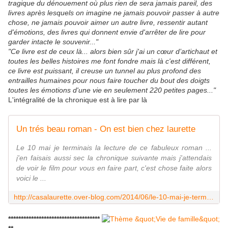
tragique du dénouement où plus rien de sera jamais pareil, des
livres après lesquels on imagine ne jamais pouvoir passer à autre
chose, ne jamais pouvoir aimer un autre livre, ressentir autant
d'émotions, des livres qui donnent envie d'arrêter de lire pour
garder intacte le souvenir..."
"Ce livre est de ceux là... alors bien sûr j'ai un cœur d’artichaut et
toutes les belles histoires me font fondre mais là c'est différent,
ce livre est puissant, il creuse un tunnel au plus profond des
entrailles humaines pour nous faire toucher du bout des doigts
toutes les émotions d'une vie en seulement 220 petites pages..."
L'intégralité de la chronique est à lire par là
Un trés beau roman - On est bien chez laurette
Le 10 mai je terminais la lecture de ce fabuleux roman ...
j'en faisais aussi sec la chronique suivante mais j'attendais
de voir le film pour vous en faire part, c'est chose faite alors
voici le ...
http://casalaurette.over-blog.com/2014/06/le-10-mai-je-terminais-la-lecture-de-ce-fabuleux-roman-j-en-faisais-aussi-sec-la-chronique-suivante-mais-j-attendais-de-voir-le-film
************************************